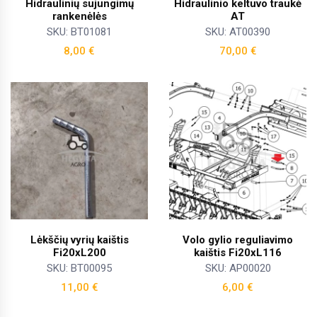
Hidraulinių sujungimų
Hidraulinio keltuvo traukė
rankenėlės
AT
SKU: BT01081
SKU: AT00390
8,00
€
70,00
€
Lėkščių vyrių kaištis
Volo gylio reguliavimo
Fi20xL200
kaištis Fi20xL116
SKU: BT00095
SKU: AP00020
11,00
€
6,00
€