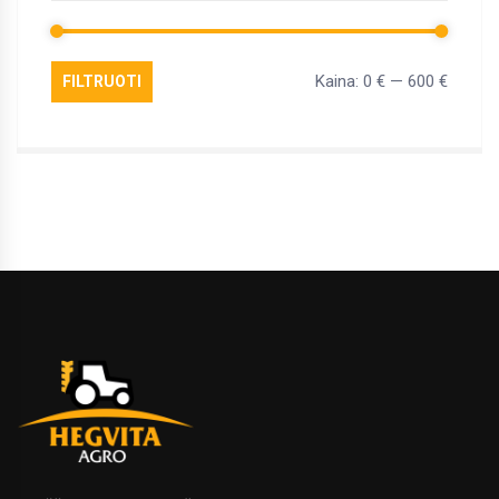
Kaina:
0 €
—
600 €
FILTRUOTI
Min
Maks
kaina
kaina