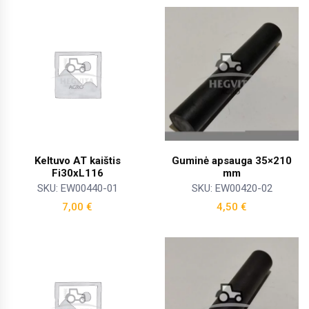
Keltuvo AT kaištis
Guminė apsauga 35×210
Fi30xL116
mm
SKU: EW00440-01
SKU: EW00420-02
7,00
€
4,50
€