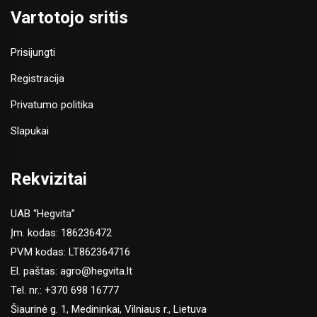
Vartotojo sritis
Prisijungti
Registracija
Privatumo politika
Slapukai
Rekvizitai
UAB “Hegvita”
Įm. kodas: 186236472
PVM kodas: LT862364716
El. paštas:
agro@hegvita.lt
Tel. nr.:
+370 698 16777
Šiaurinė g. 1, Medininkai, Vilniaus r., Lietuva