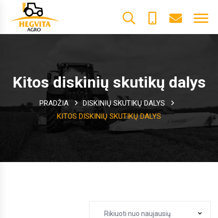
+370
dalys@he
61600085
Kitos diskinių skutikų dalys
PRADŽIA
DISKINIŲ SKUTIKŲ DALYS
KITOS DISKINIŲ SKUTIKŲ DALYS
Rikiuoti nuo naujausių