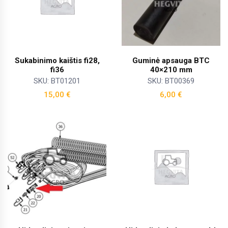
Sukabinimo kaištis fi28,
Guminė apsauga BTC
fi36
40×210 mm
SKU: BT01201
SKU: BT00369
15,00
€
6,00
€