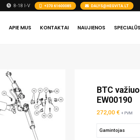
8-18 I-V
+370 61600085
DALYS@HEGVITA.LT
APIE MUS
KONTAKTAI
NAUJIENOS
SPECIALŪS
BTC važiuok
EW00190
272,00
€
+ PVM
Gamintojas