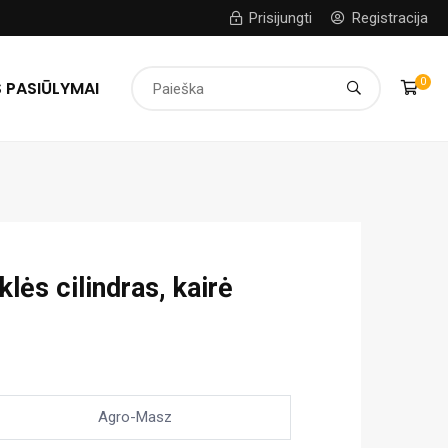
Prisijungti
Registracija
0
 PASIŪLYMAI
lės cilindras, kairė
Agro-Masz