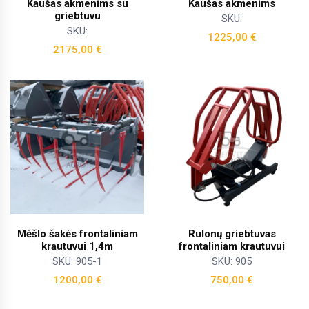
Kaušas akmenims su
Kaušas akmenims
griebtuvu
SKU:
SKU:
1225,00
€
2175,00
€
Mėšlo šakės frontaliniam
Rulonų griebtuvas
krautuvui 1,4m
frontaliniam krautuvui
SKU: 905-1
SKU: 905
1200,00
€
750,00
€