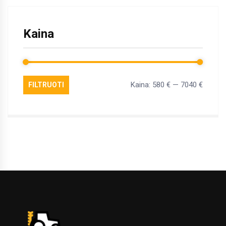
Kaina
Kaina:
580 €
—
7040 €
FILTRUOTI
Min
Maks
kaina
kaina