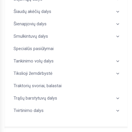
Šiaudų akėčių dalys
Šienapjovių dalys
Smulkintuvų dalys
Specialūs pasiūlymai
Tankinimo volų dalys
Tikslioji žemdirbystė
Traktorių svoriai, balastai
Trąšų barstytuvų dalys
Tvirtinimo dalys