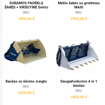
SUKAMOS PADĖKLŲ
Mėšlo šakės su griebtuvu
ŠAKĖS + VIRŠUTINĖ Svirtis
MAXI
SKU:
SKU:
1850,00
€
2950,00
€
Kaušas su šėrimo sraigtu
Daugiafunkcinis 4 in 1
kaušas
SKU:
SKU:
3250,00
€
1825,00
€