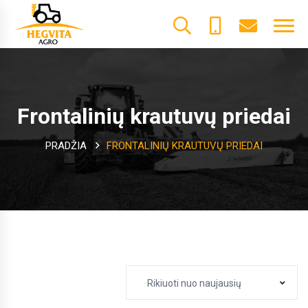
+370
dalys@he
61600085
Frontalinių krautuvų priedai
PRADŽIA
FRONTALINIŲ KRAUTUVŲ PRIEDAI
Rikiuoti nuo naujausių