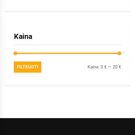
Kaina
Kaina:
0 €
—
20 €
FILTRUOTI
Min
Maks
kaina
kaina