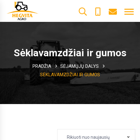
+370
dalys@he
61600085
Sėklavamzdžiai ir gumos
PRADŽIA
SĖJAMŲJŲ DALYS
SĖKLAVAMZDŽIAI IR GUMOS
Rikiuoti nuo naujausių