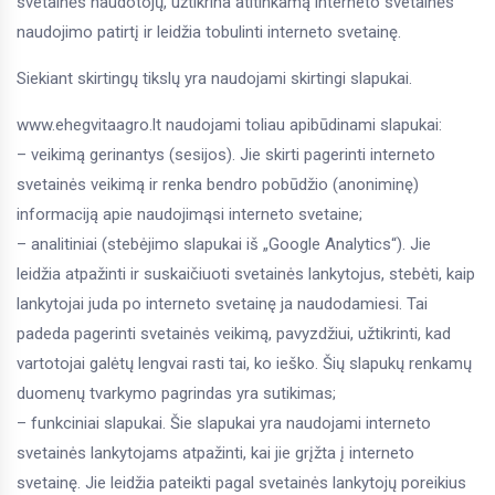
svetainės naudotojų, užtikrina atitinkamą interneto svetainės
naudojimo patirtį ir leidžia tobulinti interneto svetainę.
Siekiant skirtingų tikslų yra naudojami skirtingi slapukai.
www.ehegvitaagro.lt
naudojami toliau apibūdinami slapukai:
– veikimą gerinantys (sesijos). Jie skirti pagerinti interneto
svetainės veikimą ir renka bendro pobūdžio (anoniminę)
informaciją apie naudojimąsi interneto svetaine;
– analitiniai (stebėjimo slapukai iš „Google Analytics“). Jie
leidžia atpažinti ir suskaičiuoti svetainės lankytojus, stebėti, kaip
lankytojai juda po interneto svetainę ja naudodamiesi. Tai
padeda pagerinti svetainės veikimą, pavyzdžiui, užtikrinti, kad
vartotojai galėtų lengvai rasti tai, ko ieško. Šių slapukų renkamų
duomenų tvarkymo pagrindas yra sutikimas;
– funkciniai slapukai. Šie slapukai yra naudojami interneto
svetainės lankytojams atpažinti, kai jie grįžta į interneto
svetainę. Jie leidžia pateikti pagal svetainės lankytojų poreikius