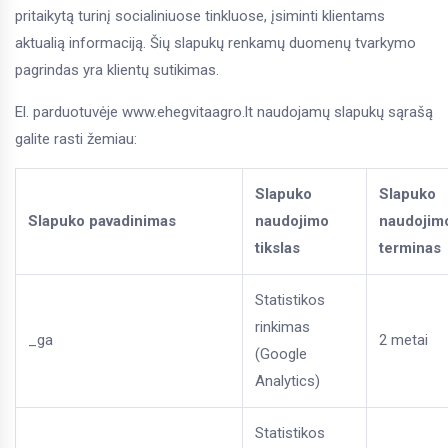
pritaikytą turinį socialiniuose tinkluose, įsiminti klientams
aktualią informaciją. Šių slapukų renkamų duomenų tvarkymo
pagrindas yra klientų sutikimas.
El. parduotuvėje
www.ehegvitaagro.lt
naudojamų slapukų sąrašą
galite rasti žemiau:
Slapuko
Slapuko
Slapuko pavadinimas
naudojimo
naudojim
tikslas
terminas
Statistikos
rinkimas
_ga
2 metai
(Google
Analytics)
Statistikos