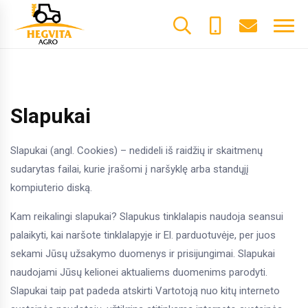
+370
dalys@he
61600085
Slapukai
Slapukai (angl. Cookies) – nedideli iš raidžių ir skaitmenų
sudarytas failai, kurie įrašomi į naršyklę arba standųjį
kompiuterio diską.
Kam reikalingi slapukai? Slapukus tinklalapis naudoja seansui
palaikyti, kai naršote tinklalapyje ir El. parduotuvėje, per juos
sekami Jūsų užsakymo duomenys ir prisijungimai. Slapukai
naudojami Jūsų kelionei aktualiems duomenims parodyti.
Slapukai taip pat padeda atskirti Vartotoją nuo kitų interneto