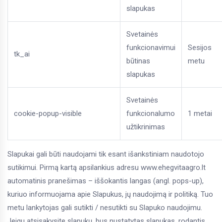
slapukas
Svetainės
funkcionavimui
Sesijos
tk_ai
būtinas
metu
slapukas
Svetainės
cookie-popup-visible
funkcionalumo
1 metai
užtikrinimas
Slapukai gali būti naudojami tik esant išankstiniam naudotojo
sutikimui. Pirmą kartą apsilankius adresu
www.ehegvitaagro.lt
automatinis pranešimas – iššokantis langas (angl. pops-up),
kuriuo informuojama apie Slapukus, jų naudojimą ir politiką. Tuo
metu lankytojas gali sutikti / nesutikti su Slapuko naudojimu.
Jeigu atsisakysite slapukų, bus nustatytas slapukas, rodantis,