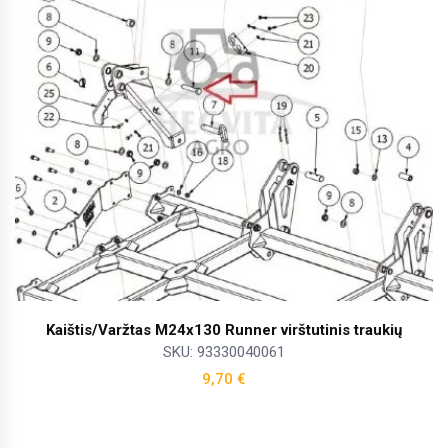
Kaištis/Varžtas M24x130 Runner virštutinis traukių
SKU: 93330040061
9,70
€