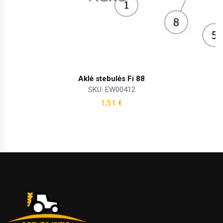
Aklė stebulės Fi 88
SKU: EW00412
1,51
€