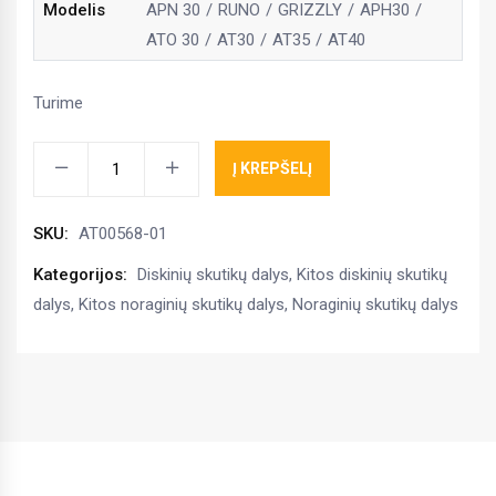
Modelis
APN 30
RUNO
GRIZZLY
APH30
ATO 30
AT30
AT35
AT40
Turime
Cilindrų
Į KREPŠELĮ
plokštelės
ATO,
SKU:
AT00568-01
RUNO
kiekis
Kategorijos:
Diskinių skutikų dalys
,
Kitos diskinių skutikų
dalys
,
Kitos noraginių skutikų dalys
,
Noraginių skutikų dalys