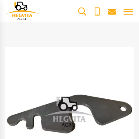
+370
dalys@he
61600085