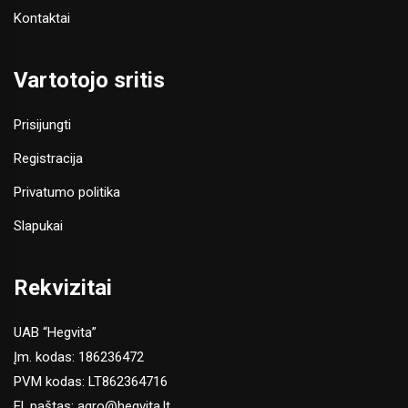
Kontaktai
Vartotojo sritis
Prisijungti
Registracija
Privatumo politika
Slapukai
Rekvizitai
UAB “Hegvita”
Įm. kodas: 186236472
PVM kodas: LT862364716
El. paštas:
agro@hegvita.lt