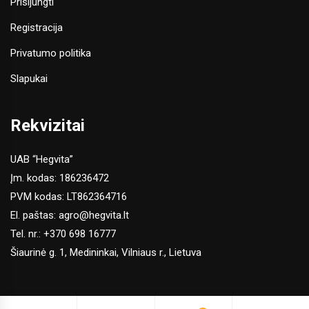
Prisijungti
Registracija
Privatumo politika
Slapukai
Rekvizitai
UAB “Hegvita”
Įm. kodas: 186236472
PVM kodas: LT862364716
El. paštas:
agro@hegvita.lt
Tel. nr.:
+370 698 16777
Šiaurinė g. 1, Medininkai, Vilniaus r., Lietuva