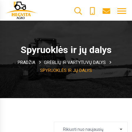
+370
dalys@he
61600085
Spyruoklės ir jų dalys
PRADŽIA
GRĖBLIŲ IR VARTYTUVŲ DALYS
SPYRUOKLĖS IR JŲ DALYS
Rikiuoti nuo naujausių