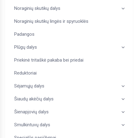
Noraginių skutikų dalys
Noraginių skutikų lingės ir spyruoklės
Padangos
Plūgų dalys
Priekinė tritaškė pakaba bei priedai
Reduktoriai
Sėjamųjų dalys
Šiaudų akėčių dalys
Šienapjovių dalys
Smulkintuvų dalys
Specialūs pasiūlymai