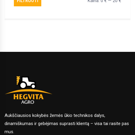
Kaina:
0 €
—
20 €
FILTRUOTI
Min
Maks
kaina
kaina
Aukščiausios kokybės žemės ūkio technikos dalys,
dinamiškumas ir gebėjimas suprasti klientą – visa tai rasite pas
mus.