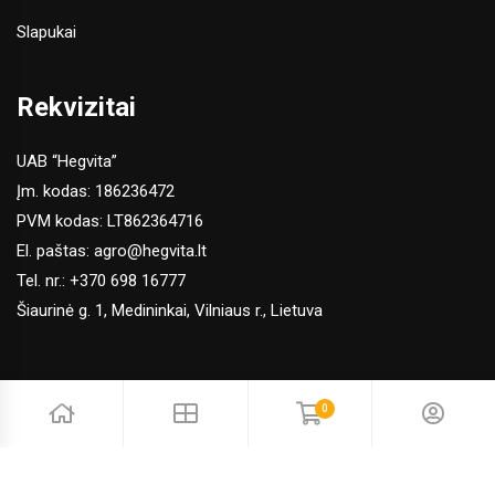
Slapukai
Rekvizitai
UAB “Hegvita”
Įm. kodas: 186236472
PVM kodas: LT862364716
El. paštas:
agro@hegvita.lt
Tel. nr.:
+370 698 16777
Šiaurinė g. 1, Medininkai, Vilniaus r., Lietuva
0
© 2026 Hegvita Agro. Visos teisės saugomos | Sprendimas:
Adveits
Naršydami šioje el. parduotuvėje sutinkate, jog naudojame