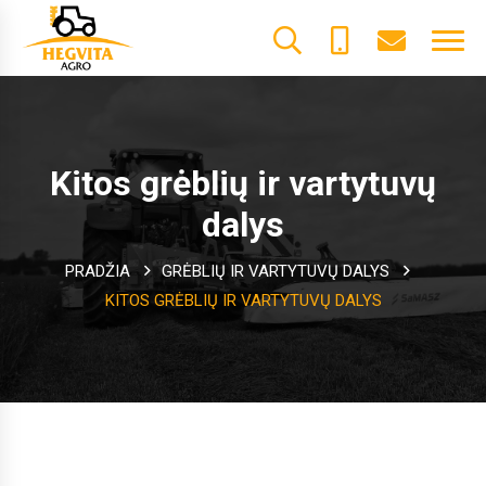
+370
dalys@he
61600085
Kitos grėblių ir vartytuvų
dalys
PRADŽIA
GRĖBLIŲ IR VARTYTUVŲ DALYS
KITOS GRĖBLIŲ IR VARTYTUVŲ DALYS