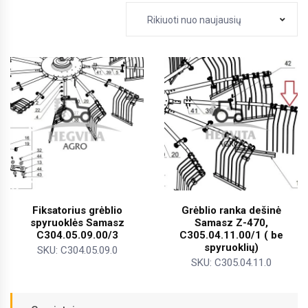
Rikiuoti nuo naujausių
Fiksatorius grėblio
Grėblio ranka dešinė
spyruoklės Samasz
Samasz Z-470,
C304.05.09.00/3
C305.04.11.00/1 ( be
spyruoklių)
SKU: C304.05.09.0
SKU: C305.04.11.0