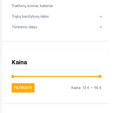
Traktorių svoriai, balastai
Trąšų barstytuvų dalys
Tvirtinimo dalys
Kaina
Kaina:
10 €
—
90 €
FILTRUOTI
Min
Maks
kaina
kaina