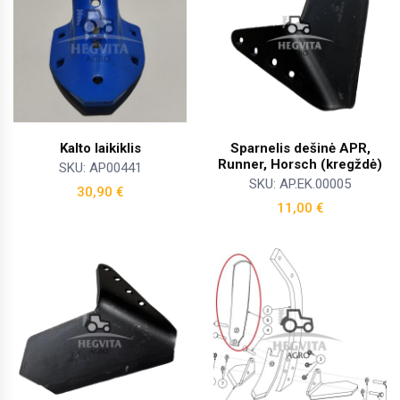
Kalto laikiklis
Sparnelis dešinė APR,
Runner, Horsch (kregždė)
SKU: AP00441
SKU: AP.EK.00005
30,90
€
11,00
€