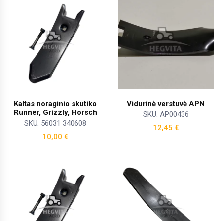
Kaltas noraginio skutiko
Vidurinė verstuvė APN
Runner, Grizzly, Horsch
SKU: AP00436
SKU: 56031 340608
12,45
€
10,00
€