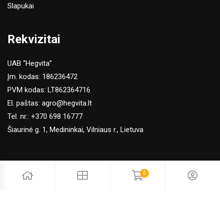
Slapukai
Rekvizitai
UAB “Hegvita”
Įm. kodas: 186236472
PVM kodas: LT862364716
El. paštas:
agro@hegvita.lt
Tel. nr.:
+370 698 16777
Šiaurinė g. 1, Medininkai, Vilniaus r., Lietuva
0
© 2026 Hegvita Agro. Visos teisės saugomos | Sprendimas:
Adveits
Naršydami šioje el. parduotuvėje sutinkate, jog naudojame
slapukus, kurie užtikrina sklandų apsipirkimą.
Slapukų politika
.