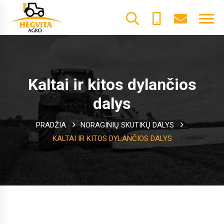
+370
dalys@he
61600085
Kaltai ir kitos dylančios
dalys
PRADŽIA
NORAGINIŲ SKUTIKŲ DALYS
KALTAI IR KITOS DYLANČIOS DALYS