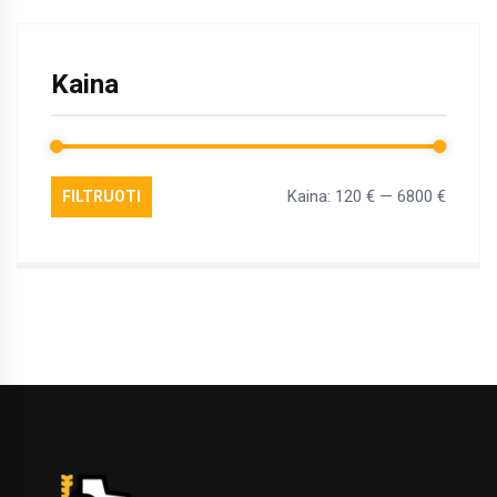
Kaina
Kaina:
120 €
—
6800 €
FILTRUOTI
Min
Maks
kaina
kaina