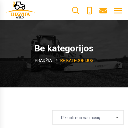
+370
dalys@he
61600085
Be kategorijos
PRADŽIA
BE KATEGORIJOS
Rikiuoti nuo naujausių