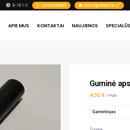
8-18 I-V
+370 61600085
DALYS@HEGVITA.LT
APIE MUS
KONTAKTAI
NAUJIENOS
SPECIALŪS
Guminė ap
4,50
€
+ PVM
Gamintojas
Turime