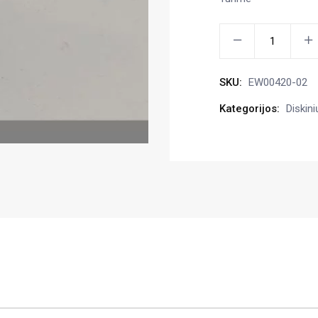
Guminė
apsauga
35x210
SKU:
EW00420-02
mm
kiekis
Kategorijos:
Diskini