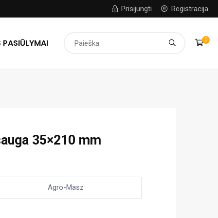
Prisijungti
Registracija
0
 PASIŪLYMAI
sauga 35×210 mm
Agro-Masz