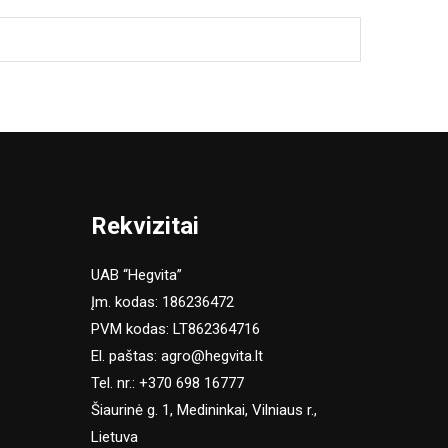
Rekvizitai
UAB “Hegvita”
Įm. kodas: 186236472
PVM kodas: LT862364716
El. paštas:
agro@hegvita.lt
Tel. nr.:
+370 698 16777
Šiaurinė g. 1, Medininkai, Vilniaus r.,
Lietuva