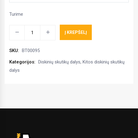
Turime
Lėkščių
Į KREPŠELĮ
vyrių
kaištis
SKU:
BT00095
Fi20xL200
kiekis
Kategorijos:
Diskinių skutikų dalys
,
Kitos diskinių skutikų
dalys