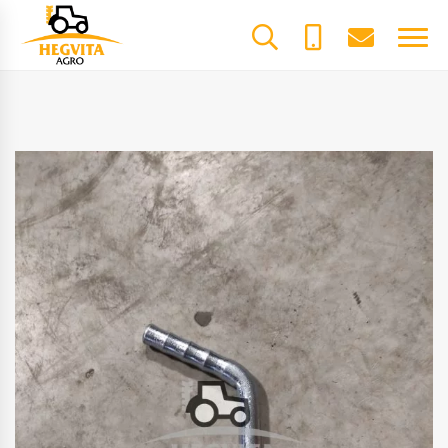
+370
dalys@he
61600085