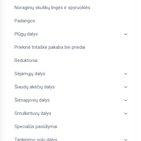
Noraginių skutikų lingės ir spyruoklės
Padangos
Plūgų dalys
Priekinė tritaškė pakaba bei priedai
Reduktoriai
Sėjamųjų dalys
Šiaudų akėčių dalys
Šienapjovių dalys
Smulkintuvų dalys
Specialūs pasiūlymai
Tankinimo volų dalys