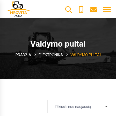
+370
dalys@he
61600085
Valdymo pultai
PRADŽIA
ELEKTRONIKA
VALDYMO PULTAI
Rikiuoti nuo naujausių