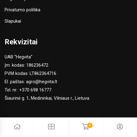
Privatumo politika
Slapukai
Rekvizitai
UAB “Hegvita”
Įm. kodas: 186236472
PVM kodas: LT862364716
El. paštas:
agro@hegvita.lt
Tel. nr.:
+370 698 16777
Šiaurinė g. 1, Medininkai, Vilniaus r., Lietuva
0
© 2026 Hegvita Agro. Visos teisės saugomos | Sprendimas: