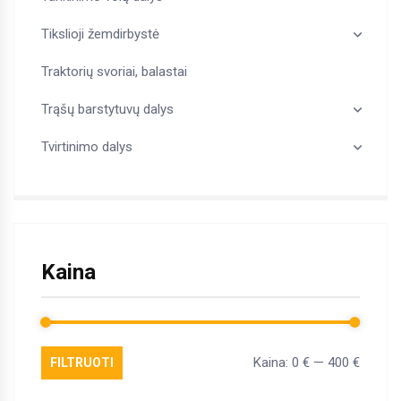
Tikslioji žemdirbystė
Traktorių svoriai, balastai
Trąšų barstytuvų dalys
Tvirtinimo dalys
Kaina
Kaina:
0 €
—
400 €
FILTRUOTI
Min
Maks
kaina
kaina