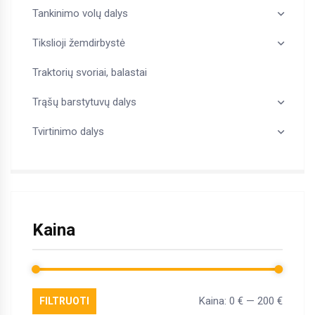
Tankinimo volų dalys
Tikslioji žemdirbystė
Traktorių svoriai, balastai
Trąšų barstytuvų dalys
Tvirtinimo dalys
Kaina
Kaina:
0 €
—
200 €
FILTRUOTI
Min
Maks