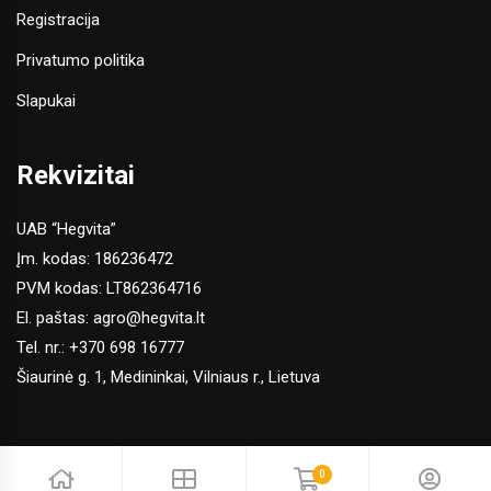
Registracija
Privatumo politika
Slapukai
Rekvizitai
UAB “Hegvita”
Įm. kodas: 186236472
PVM kodas: LT862364716
El. paštas:
agro@hegvita.lt
Tel. nr.:
+370 698 16777
Šiaurinė g. 1, Medininkai, Vilniaus r., Lietuva
0