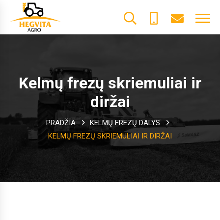
+370
dalys@he
61600085
Kelmų frezų skriemuliai ir
diržai
PRADŽIA
KELMŲ FREZŲ DALYS
KELMŲ FREZŲ SKRIEMULIAI IR DIRŽAI