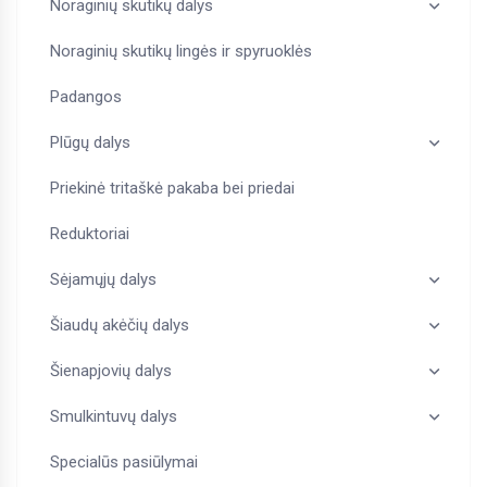
Noraginių skutikų dalys
Noraginių skutikų lingės ir spyruoklės
Padangos
Plūgų dalys
Priekinė tritaškė pakaba bei priedai
Reduktoriai
Sėjamųjų dalys
Šiaudų akėčių dalys
Šienapjovių dalys
Smulkintuvų dalys
Specialūs pasiūlymai