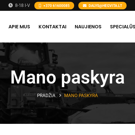
8-18 I-V
+370 61600085
DALYS@HEGVITA.LT
APIE MUS
KONTAKTAI
NAUJIENOS
SPECIALŪS
Mano paskyra
PRADŽIA
MANO PASKYRA