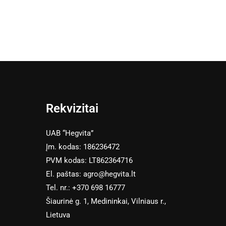
Rekvizitai
UAB “Hegvita”
Įm. kodas: 186236472
PVM kodas: LT862364716
El. paštas:
agro@hegvita.lt
Tel. nr.:
+370 698 16777
Šiaurinė g. 1, Medininkai, Vilniaus r.,
Lietuva