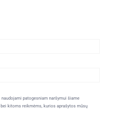
 naudojami patogesniam naršymui šiame
i bei kitoms reikmėms, kurios aprašytos mūsų