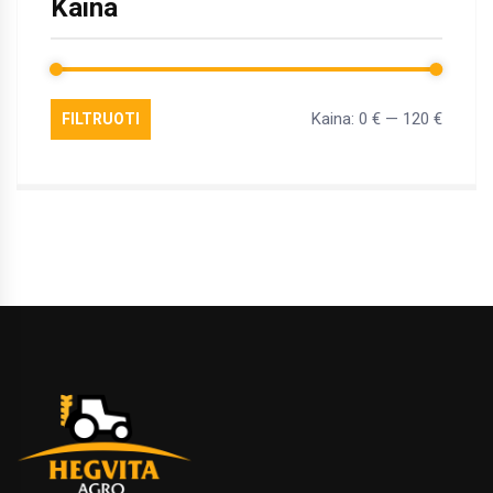
Kaina
Kaina:
0 €
—
120 €
FILTRUOTI
Min
Maks
kaina
kaina