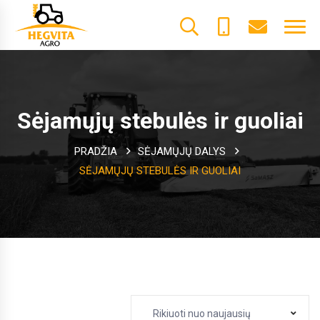
+370
dalys@he
61600085
Sėjamųjų stebulės ir guoliai
PRADŽIA
SĖJAMŲJŲ DALYS
SĖJAMŲJŲ STEBULĖS IR GUOLIAI
Rikiuoti nuo naujausių