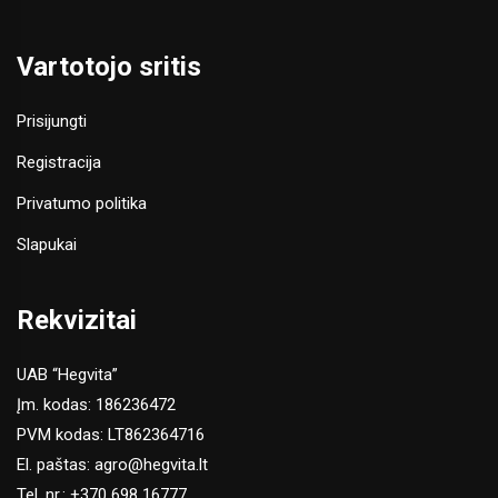
Vartotojo sritis
Prisijungti
Registracija
Privatumo politika
Slapukai
Rekvizitai
UAB “Hegvita”
Įm. kodas: 186236472
PVM kodas: LT862364716
El. paštas:
agro@hegvita.lt
Tel. nr.:
+370 698 16777