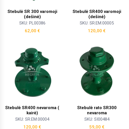
Stebulė SR 300 varomoji
Stebulė SR400 varomoji
(dešinė)
(dešinė)
SKU: PL00386
SKU: SR.EM.00005
62,00
€
120,00
€
Stebulė SR400 nevaroma (
Stebulė rato SR300
kairė)
nevaroma
SKU: SR.EM.00004
SKU: SI00484
120,00
€
59,00
€