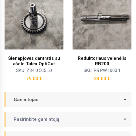
Šienapjovės dantratis su
Reduktoriaus velenėlis
ašele Talex OptiCut
RB200
SKU: Z34 0.505.50
SKU: RB.PW.1000.1
79,00
€
34,00
€
Gamintojas
Pasirinkite gamintoją