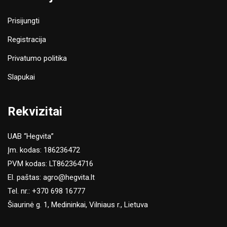
Prisijungti
Registracija
Privatumo politika
Slapukai
Rekvizitai
UAB “Hegvita”
Įm. kodas: 186236472
PVM kodas: LT862364716
El. paštas:
agro@hegvita.lt
Tel. nr.:
+370 698 16777
Šiaurinė g. 1, Medininkai, Vilniaus r., Lietuva