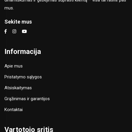
dinamiškumas ir gebėjimas suprasti klientą – visa tai rasite pas
mus.
Sekite mus
Informacija
Apie mus
Pristatymo sąlygos
Atsiskaitymas
Grąžinimas ir garantijos
Kontaktai
Vartotojo sritis