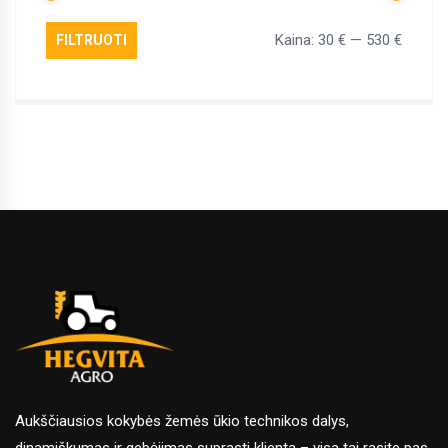
Kaina:
30 €
—
530 €
FILTRUOTI
Min
Maks
kaina
kaina
Aukščiausios kokybės žemės ūkio technikos dalys,