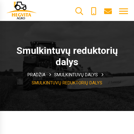
+370
dalys@he
61600085
Smulkintuvų reduktorių
dalys
PRADŽIA
SMULKINTUVŲ DALYS
SMULKINTUVŲ REDUKTORIŲ DALYS