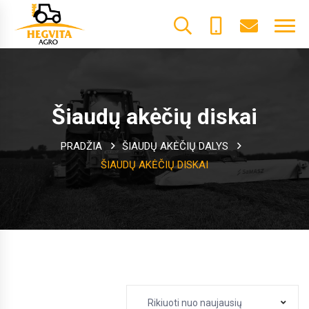
+370
dalys@he
61600085
Šiaudų akėčių diskai
PRADŽIA
ŠIAUDŲ AKĖČIŲ DALYS
ŠIAUDŲ AKĖČIŲ DISKAI
Rikiuoti nuo naujausių