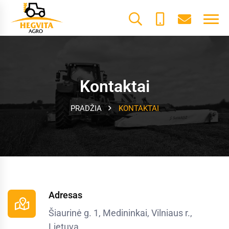
+370
dalys@he
61600085
Kontaktai
PRADŽIA
KONTAKTAI
Adresas
Šiaurinė g. 1, Medininkai, Vilniaus r.,
Lietuva