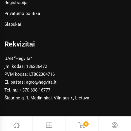
Registracija
Privatumo politika
Slapukai
Rekvizitai
UAB “Hegvita”
Įm. kodas: 186236472
PVM kodas: LT862364716
El. paštas:
agro@hegvita.lt
Tel. nr.:
+370 698 16777
Šiaurinė g. 1, Medininkai, Vilniaus r., Lietuva
0