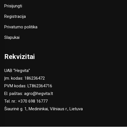
Prisijungti
Registracija
Privatumo politika
Slapukai
Rekvizitai
UAB “Hegvita”
Įm. kodas: 186236472
PVM kodas: LT862364716
El. paštas:
agro@hegvita.lt
Tel. nr.:
+370 698 16777
Šiaurinė g. 1, Medininkai, Vilniaus r., Lietuva