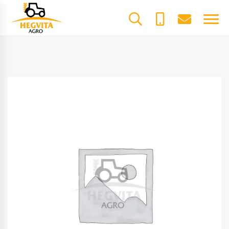
+370
dalys@he
61600085