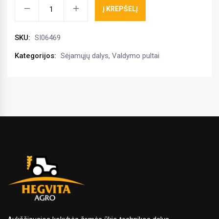
SP
Į KREPŠELĮ
laidas
BUS,
SKU:
SI06469
AP2
kiekis
Kategorijos:
Sėjamųjų dalys
,
Valdymo pultai