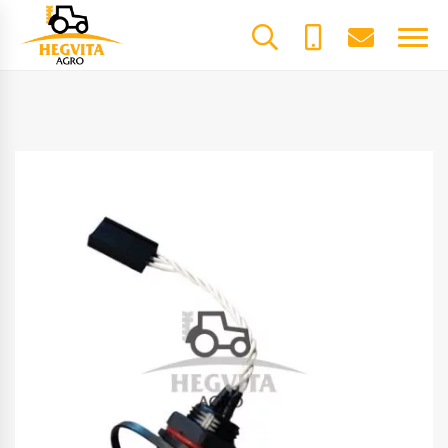
+370
dalys@he
61600085