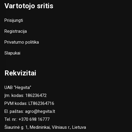
Vartotojo sritis
Prisijungti
Registracija
Privatumo politika
Slapukai
Rekvizitai
UAB “Hegvita”
Įm. kodas: 186236472
PVM kodas: LT862364716
El. paštas:
agro@hegvita.lt
Tel. nr.:
+370 698 16777
Šiaurinė g. 1, Medininkai, Vilniaus r., Lietuva