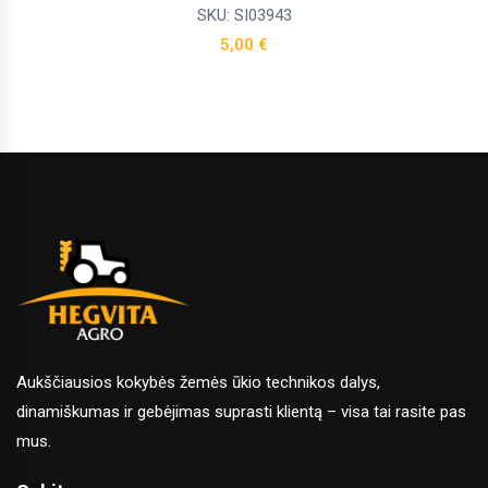
SKU: SI03943
5,00
€
Aukščiausios kokybės žemės ūkio technikos dalys,
dinamiškumas ir gebėjimas suprasti klientą – visa tai rasite pas
mus.