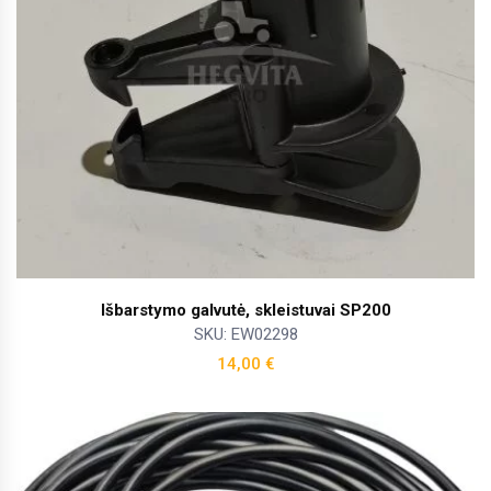
Išbarstymo galvutė, skleistuvai SP200
SKU: EW02298
14,00
€