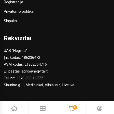
Registracija
Privatumo politika
Slapukai
Rekvizitai
UAB “Hegvita”
Įm. kodas: 186236472
PVM kodas: LT862364716
El. paštas:
agro@hegvita.lt
Tel. nr.:
+370 698 16777
Šiaurinė g. 1, Medininkai, Vilniaus r., Lietuva
0