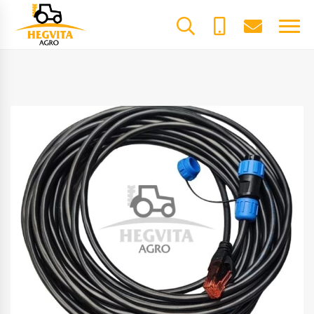
+370
dalys@he
61600085