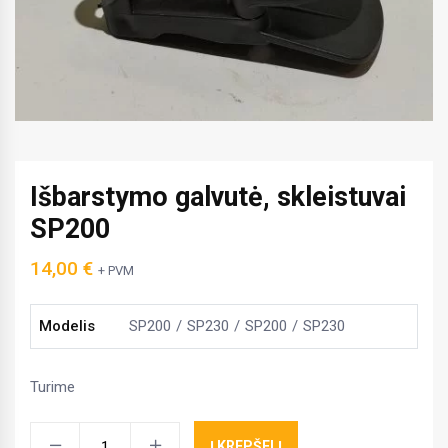
Išbarstymo galvutė, skleistuvai
SP200
14,00
€
+ PVM
Modelis
SP200
SP230
SP200
SP230
Turime
Išbarstymo
Į KREPŠELĮ