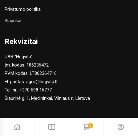
Privatumo politika
Slapukai
Rekvizitai
UAB “Hegvita”
Įm. kodas: 186236472
PVM kodas: LT862364716
El. paštas:
agro@hegvita.lt
Tel. nr.:
+370 698 16777
Šiaurinė g. 1, Medininkai, Vilniaus r., Lietuva
0
© 2026 Hegvita Agro. Visos teisės saugomos | Sprendimas: