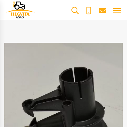
+370
dalys@he
61600085