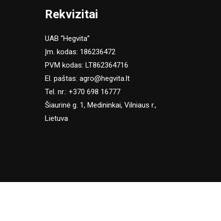
Rekvizitai
UAB “Hegvita”
Įm. kodas: 186236472
PVM kodas: LT862364716
El. paštas:
agro@hegvita.lt
Tel. nr.:
+370 698 16777
Šiaurinė g. 1, Medininkai, Vilniaus r.,
Lietuva
SUTINKU
ą.
Slapukų politika
.