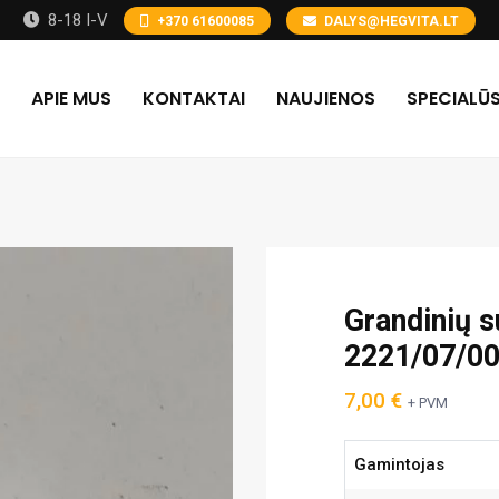
8-18 I-V
+370 61600085
DALYS@HEGVITA.LT
APIE MUS
KONTAKTAI
NAUJIENOS
SPECIALŪS
Grandinių 
2221/07/00
7,00
€
+ PVM
Gamintojas