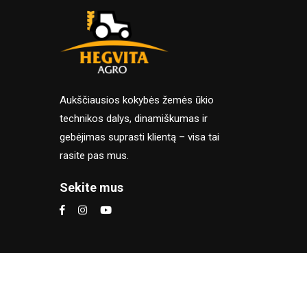
Aukščiausios kokybės žemės ūkio
technikos dalys, dinamiškumas ir
gebėjimas suprasti klientą – visa tai
rasite pas mus.
Sekite mus
Naršydami šioje el. parduotuvėj