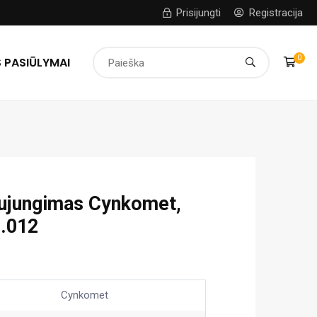
Prisijungti
Registracija
0
 PASIŪLYMAI
sujungimas Cynkomet,
.012
Cynkomet