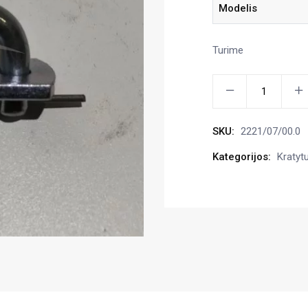
Modelis
Turime
Grandinių
sujungimas
Cynkomet,
SKU:
2221/07/00.0
2221/07/00.012
kiekis
Kategorijos:
Kratyt