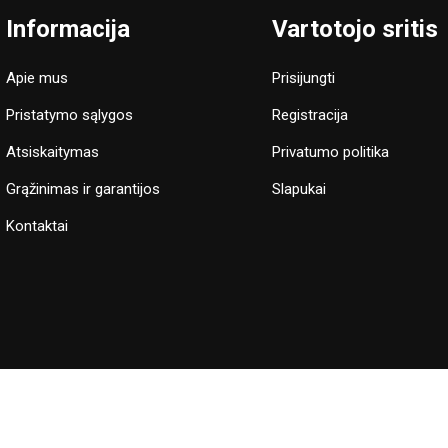
Informacija
Vartotojo sritis
Apie mus
Prisijungti
Pristatymo sąlygos
Registracija
Atsiskaitymas
Privatumo politika
Grąžinimas ir garantijos
Slapukai
Kontaktai
e sutinkate, jog naudojame slapukus, kurie užtikrina sklandų apsipirkim
© 2026 Hegvita Agro. Visos teisės saugomos | Sprendimas:
Adveits