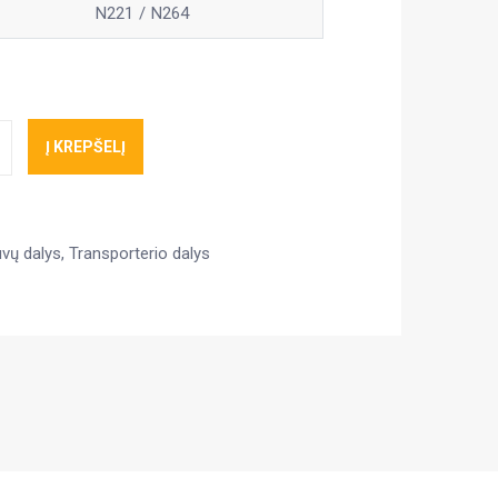
N221
N264
Į KREPŠELĮ
uvų dalys
,
Transporterio dalys