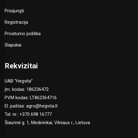
Prisijungti
Registracija
Privatumo politika
Slapukai
Rekvizitai
UAB “Hegvita”
Įm. kodas: 186236472
PVM kodas: LT862364716
El. paštas:
agro@hegvita.lt
Tel. nr.:
+370 698 16777
Šiaurinė g. 1, Medininkai, Vilniaus r., Lietuva