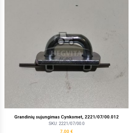
Grandinių sujungimas Cynkomet, 2221/07/00.012
SKU: 2221/07/00.0
7,00
€