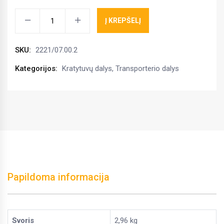
Grandinės
Į KREPŠELĮ
juosta
830
SKU:
2221/07.00.2
mm.
N-
Kategorijos:
Kratytuvų dalys
,
Transporterio dalys
221,
2221/07.00.02
kiekis
Papildoma informacija
Svoris
2,96 kg