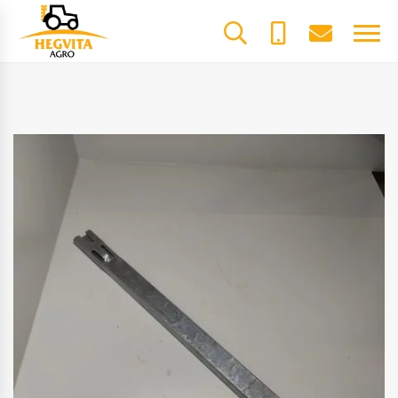
+370
dalys@he
61600085