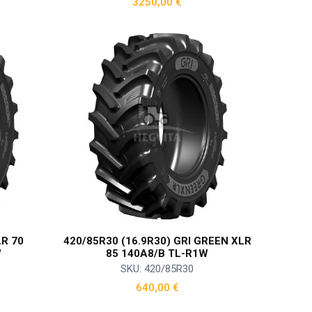
3250,00
€
LR 70
420/85R30 (16.9R30) GRI GREEN XLR
W
85 140A8/B TL-R1W
SKU: 420/85R30
640,00
€