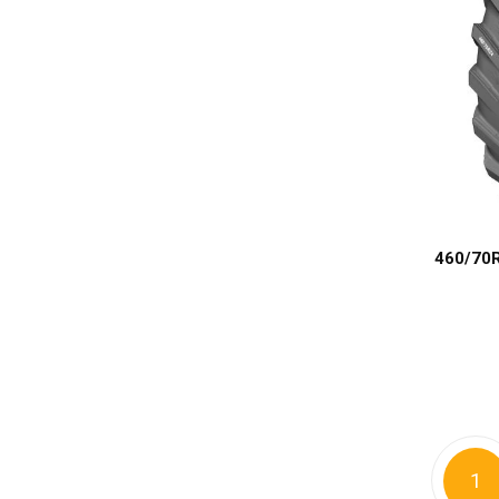
460/70R
1