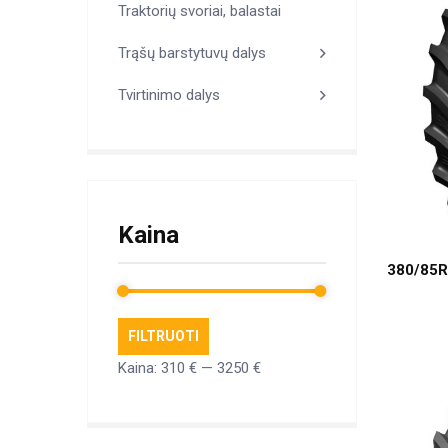
Traktorių svoriai, balastai
Trąšų barstytuvų dalys
Tvirtinimo dalys
Kaina
380/85R
FILTRUOTI
Min
Maks
Kaina:
310 €
—
3250 €
kaina
kaina