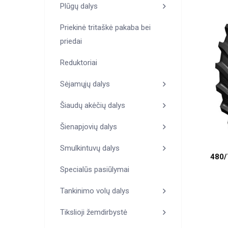
Plūgų dalys
Priekinė tritaškė pakaba bei
priedai
Reduktoriai
Sėjamųjų dalys
Šiaudų akėčių dalys
Šienapjovių dalys
Smulkintuvų dalys
480/
Specialūs pasiūlymai
Tankinimo volų dalys
Tikslioji žemdirbystė