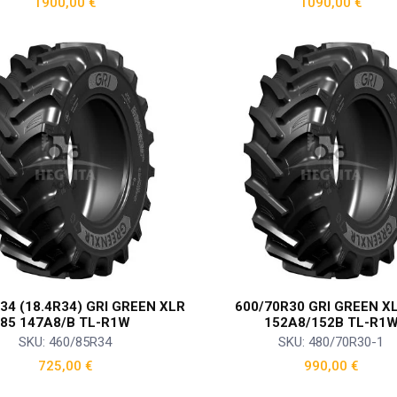
1900,00
€
1090,00
€
34 (18.4R34) GRI GREEN XLR
600/70R30 GRI GREEN X
85 147A8/B TL-R1W
152A8/152B TL-R1
SKU: 460/85R34
SKU: 480/70R30-1
725,00
€
990,00
€