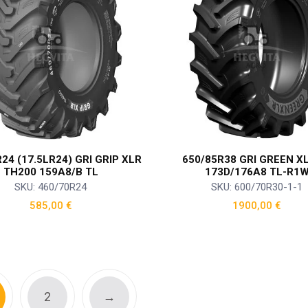
24 (17.5LR24) GRI GRIP XLR
650/85R38 GRI GREEN X
TH200 159A8/B TL
173D/176A8 TL-R1
SKU: 460/70R24
SKU: 600/70R30-1-1
585,00
€
1900,00
€
2
→