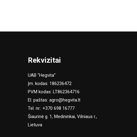
Rekvizitai
UAB “Hegvita”
Įm. kodas: 186236472
PVM kodas: LT862364716
El. paštas:
agro@hegvita.lt
Tel. nr.:
+370 698 16777
Šiaurinė g. 1, Medininkai, Vilniaus r.,
Lietuva