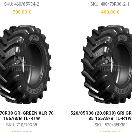
SKU: 460/85R34-2
SKU: 480/70R30-2-1
700,00
€
400,00
€
70R38 GRI GREEN XLR 70
520/85R38 (20.8R38) GRI G
166A8/B TL-R1W
85 155A8/B TL-R1W
SKU: 710/70R38
SKU: 520/85R38