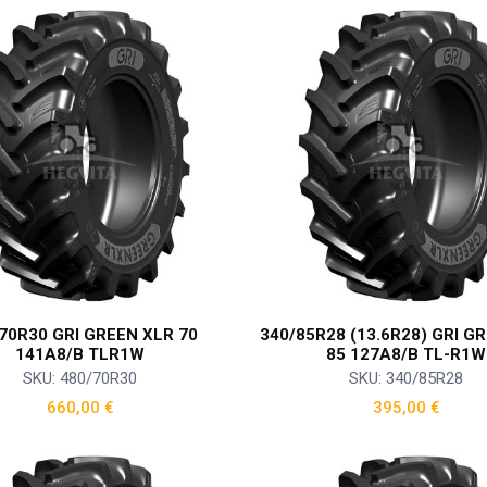
70R30 GRI GREEN XLR 70
340/85R28 (13.6R28) GRI G
141A8/B TLR1W
85 127A8/B TL-R1W
SKU: 480/70R30
SKU: 340/85R28
660,00
€
395,00
€