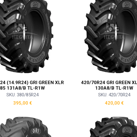
24 (14.9R24) GRI GREEN XLR
420/70R24 GRI GREEN X
85 131A8/B TL-R1W
130A8/B TL-R1W
SKU: 380/85R24
SKU: 420/70R24
395,00
€
420,00
€