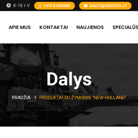
8-18 I-V
+370 61600085
DALYS@HEGVITA.LT
APIE MUS
KONTAKTAI
NAUJIENOS
SPECIALŪS
Dalys
PRADŽIA
PRODUKTAI SU ŽYMOMIS “NEW HOLLAND”