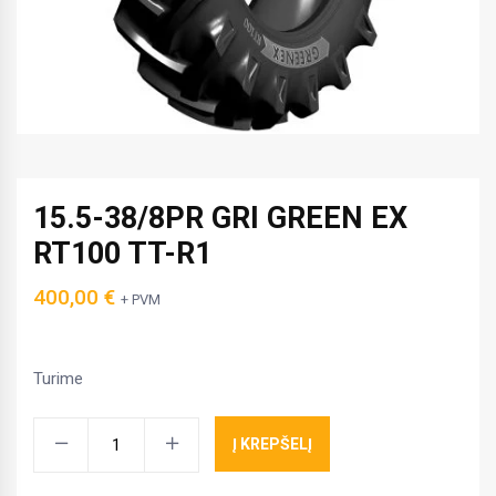
15.5-38/8PR GRI GREEN EX
RT100 TT-R1
400,00
€
+ PVM
Turime
15.5-
Į KREPŠELĮ
38/8PR
GRI