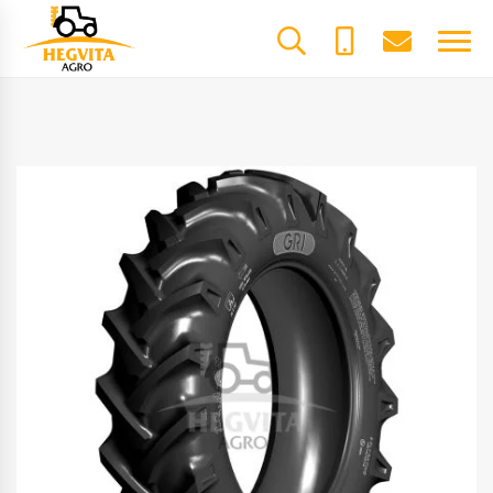
+370
dalys@he
61600085