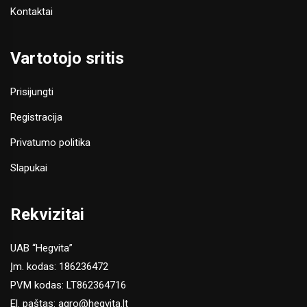
Kontaktai
Vartotojo sritis
Prisijungti
Registracija
Privatumo politika
Slapukai
Rekvizitai
UAB “Hegvita”
Įm. kodas: 186236472
PVM kodas: LT862364716
El. paštas:
agro@hegvita.lt