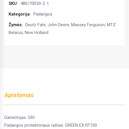
SKU:
480/70R30-2-1
GREEN
EX
Kategorija:
Padangos
RT100
Žymės:
Deutz Fahr
,
John Deere
,
Massey Ferguson
,
MTZ
TT-
Belarus
,
New Holland
R1
kiekis
Aprašymas
Gamintojas: GRI
Padangos protektoriaus raštas: GREEN EX RT100