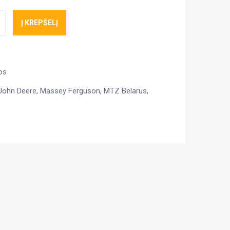
Į KREPŠELĮ
os
John Deere
,
Massey Ferguson
,
MTZ Belarus
,