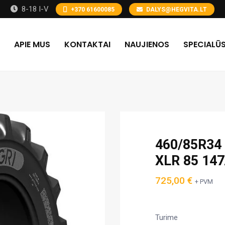
8-18 I-V
+370 61600085
DALYS@HEGVITA.LT
APIE MUS
KONTAKTAI
NAUJIENOS
SPECIALŪS
460/85R34 
XLR 85 14
725,00
€
+ PVM
Turime