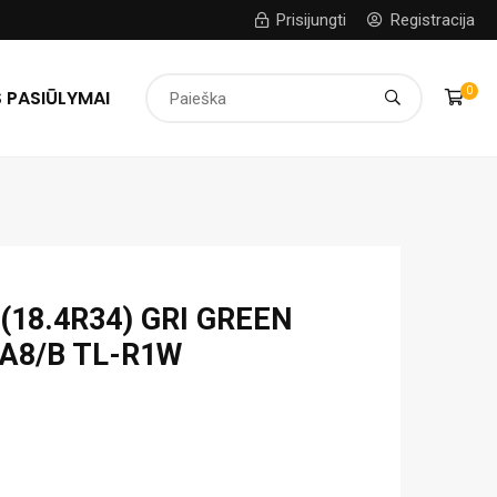
Prisijungti
Registracija
0
 PASIŪLYMAI
(18.4R34) GRI GREEN
7A8/B TL-R1W