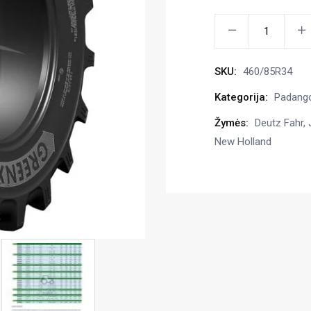
460/85R34
(18.4R34)
GRI
SKU:
460/85R34
GREEN
XLR
Kategorija:
Padang
85
Žymės:
Deutz Fahr
,
147A8/B
New Holland
TL-
R1W
kiekis