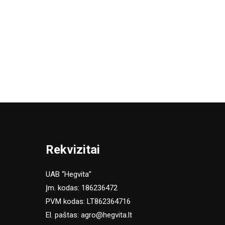
Rekvizitai
UAB “Hegvita”
Įm. kodas: 186236472
PVM kodas: LT862364716
El. paštas:
agro@hegvita.lt