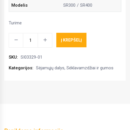
Modelis
SR300
SR400
Turime
Sėklavamzdis
Į KREPŠELĮ
metalinis
L-
SKU:
SI03329-01
290
mm
Kategorijos:
Sėjamųjų dalys
,
Sėklavamzdžiai ir gumos
kiekis