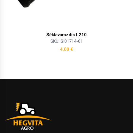
Sėklavamzdis L210
SKU: SI01714-01
4,00
€