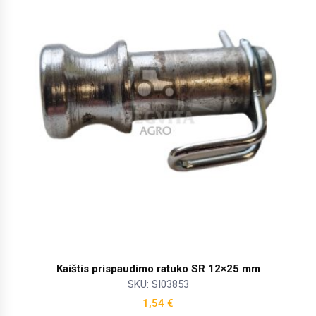
Kaištis prispaudimo ratuko SR 12×25 mm
SKU: SI03853
1,54
€