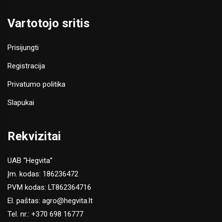
Vartotojo sritis
Prisijungti
Registracija
Privatumo politika
Slapukai
Rekvizitai
UAB “Hegvita”
Įm. kodas: 186236472
PVM kodas: LT862364716
El. paštas:
agro@hegvita.lt
Tel. nr.:
+370 698 16777