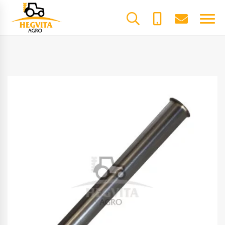
+370
dalys@he
61600085