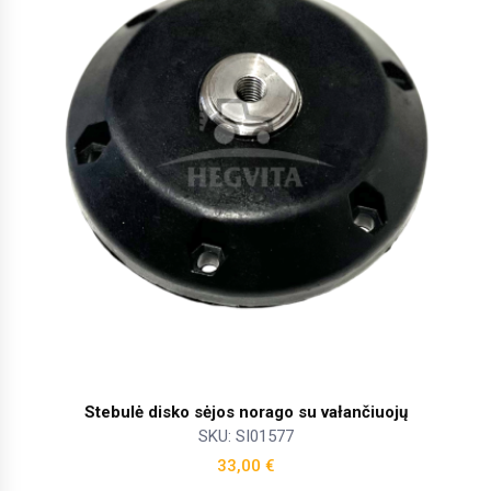
Stebulė disko sėjos norago su vałančiuojų
SKU: SI01577
33,00
€