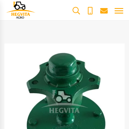
+370
dalys@he
61600085