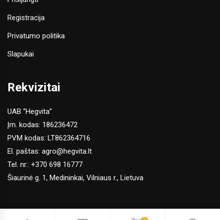
Registracija
Privatumo politika
Slapukai
Rekvizitai
UAB “Hegvita”
Įm. kodas: 186236472
PVM kodas: LT862364716
El. paštas:
agro@hegvita.lt
Tel. nr.:
+370 698 16777
Šiaurinė g. 1, Medininkai, Vilniaus r., Lietuva