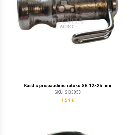
Kaištis prispaudimo ratuko SR 12×25 mm
SKU: SI03853
1,54
€