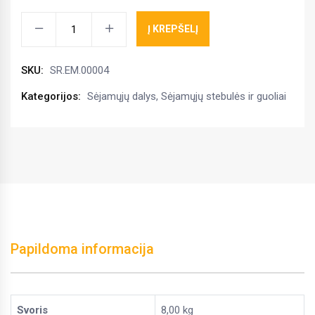
Stebulė
Į KREPŠELĮ
SR400
nevaroma
SKU:
SR.EM.00004
(
kairė)
Kategorijos:
Sėjamųjų dalys
,
Sėjamųjų stebulės ir guoliai
kiekis
Papildoma informacija
Svoris
8,00 kg