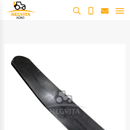
+370
dalys@he
61600085