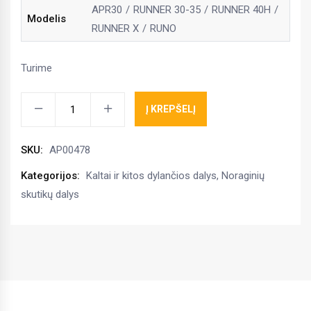
APR30
RUNNER 30-35
RUNNER 40H
Modelis
RUNNER X
RUNO
Turime
Verstuvė
Į KREPŠELĮ
dešinė
APR,
SKU:
AP00478
Runner,
Horsch
Kategorijos:
Kaltai ir kitos dylančios dalys
,
Noraginių
kiekis
skutikų dalys