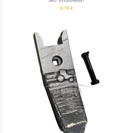
SKU: 93330040061
9,70
€