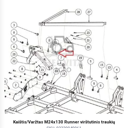
Kaištis/Varžtas M24x130 Runner virštutinis traukių