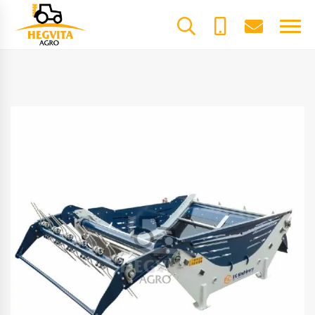
+370
dalys@he
61600085