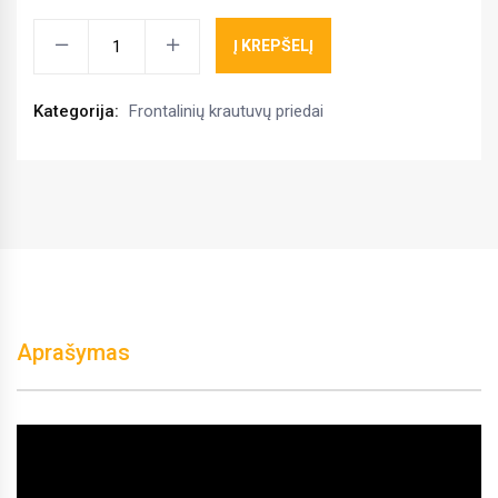
Ritinių
Į KREPŠELĮ
išvyniotuvas
su
Kategorija:
Frontalinių krautuvų priedai
rotoriumi
kiekis
Aprašymas