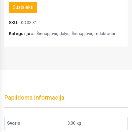
Susisiekti
SKU:
KD.03.31
Kategorijos:
Šienapjovių dalys
,
Šienapjovių reduktoriai
Papildoma informacija
Svoris
3,00 kg