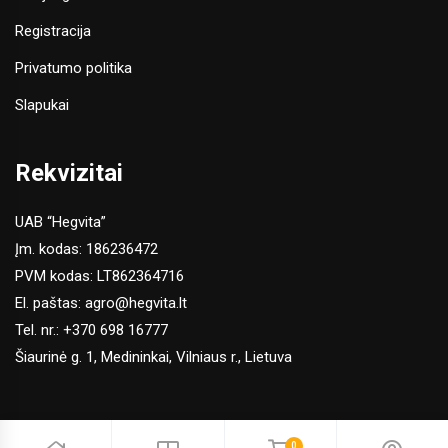
Registracija
Privatumo politika
Slapukai
Rekvizitai
UAB “Hegvita”
Įm. kodas: 186236472
PVM kodas: LT862364716
El. paštas:
agro@hegvita.lt
Tel. nr.:
+370 698 16777
Šiaurinė g. 1, Medininkai, Vilniaus r., Lietuva
0