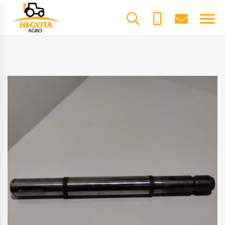
+370
dalys@he
61600085