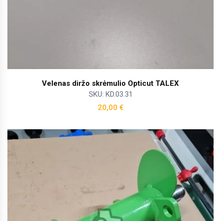
Velenas diržo skrėmulio Opticut TALEX
SKU: KD.03.31
20,00
€