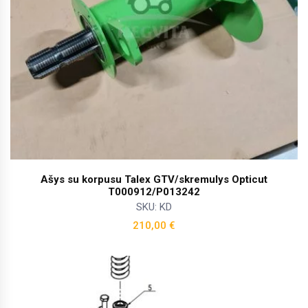
Ašys su korpusu Talex GTV/skremulys Opticut
T000912/P013242
SKU: KD
210,00
€