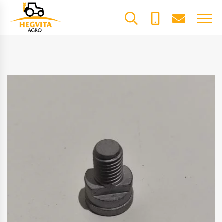
+370
dalys@he
61600085