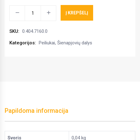
Varžtas
Į KREPŠELĮ
peiliukų
Talex
SKU:
0.404.7160.0
Eco
Cut
Kategorijos:
Peiliukai
,
Šienapjovių dalys
0.404.7160.00
kiekis
Papildoma informacija
Svoris
0,04 kg