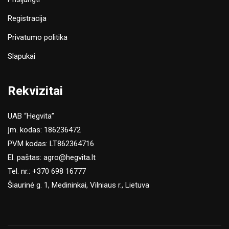
Registracija
Privatumo politika
Slapukai
Rekvizitai
UAB “Hegvita”
Įm. kodas: 186236472
PVM kodas: LT862364716
El. paštas:
agro@hegvita.lt
Tel. nr.:
+370 698 16777
Šiaurinė g. 1, Medininkai, Vilniaus r., Lietuva