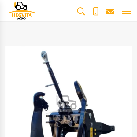
+370
dalys@he
Watch video
61600085