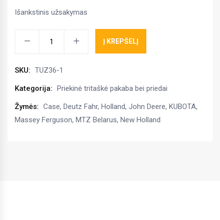
Išankstinis užsakymas
Priekinė
Į KREPŠELĮ
tritaškė
pakaba,
SKU:
TUZ36-1
2800
kg,
Kategorija:
Priekinė tritaškė pakaba bei priedai
tinka
Žymės:
Case
,
Deutz Fahr
,
Holland
,
John Deere
,
KUBOTA
,
John
Massey Ferguson
,
MTZ Belarus
,
New Holland
Deere,
New
Holland,
KUBOTA,
Case
kiekis