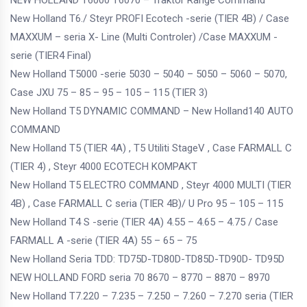
NEW HOLLAND T6000 T6070 – Traktor Range Command
New Holland T6./ Steyr PROFI Ecotech -serie (TIER 4B) / Case
MAXXUM – seria X- Line (Multi Controler) /Case MAXXUM -
serie (TIER4 Final)
New Holland T5000 -serie 5030 – 5040 – 5050 – 5060 – 5070,
Case JXU 75 – 85 – 95 – 105 – 115 (TIER 3)
New Holland T5 DYNAMIC COMMAND – New Holland140 AUTO
COMMAND
New Holland T5 (TIER 4A) , T5 Utiliti StageV , Case FARMALL C
(TIER 4) , Steyr 4000 ECOTECH KOMPAKT
New Holland T5 ELECTRO COMMAND , Steyr 4000 MULTI (TIER
4B) , Case FARMALL C seria (TIER 4B)/ U Pro 95 – 105 – 115
New Holland T4 S -serie (TIER 4A) 4.55 – 4.65 – 4.75 / Case
FARMALL A -serie (TIER 4A) 55 – 65 – 75
New Holland Seria TDD: TD75D-TD80D-TD85D-TD90D- TD95D
NEW HOLLAND FORD seria 70 8670 – 8770 – 8870 – 8970
New Holland T7.220 – 7.235 – 7.250 – 7.260 – 7.270 seria (TIER