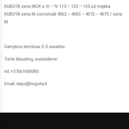
KUBOTA seria MGX-s III – IV 115 – 125 – 135 oś miękka
KUBOTA seria M comonraili 4062 – 4063 – 4072 – 4073 / seria
M
Gamybos terminas 2-3 savaitės.
Turite klausimų, susisiekime:
tel.:+37061600085
Email: dalys@hegvita.lt