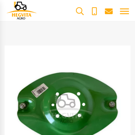
+370
dalys@he
61600085