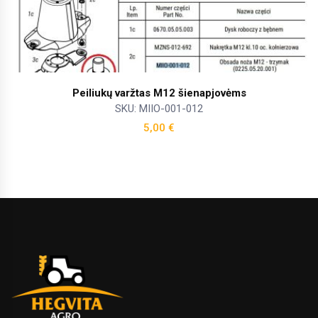
Peiliukų varžtas M12 šienapjovėms
SKU: MIIO-001-012
5,00
€