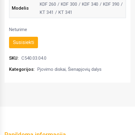
KDF 260
KDF 300
KDF 340
KDF 390
Modelis
KT 341
KT 341
Neturime
Susisiekti
SKU:
C540.03.04.0
Kategorijos:
Pjovimo diskai
,
Šienapjovių dalys
Papildoma informacija