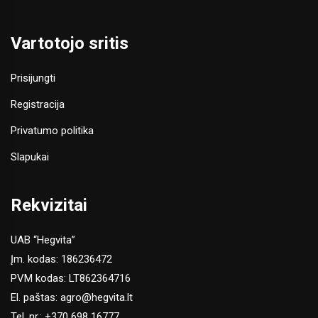
Vartotojo sritis
Prisijungti
Registracija
Privatumo politika
Slapukai
Rekvizitai
UAB “Hegvita”
Įm. kodas: 186236472
PVM kodas: LT862364716
El. paštas:
agro@hegvita.lt
Tel. nr.:
+370 698 16777