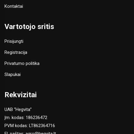
Kontaktai
Vartotojo sritis
Prisijungti
Registracija
Privatumo politika
Slapukai
Rekvizitai
UAB “Hegvita”
Įm. kodas: 186236472
PVM kodas: LT862364716
El. paštas:
agro@hegvita.lt