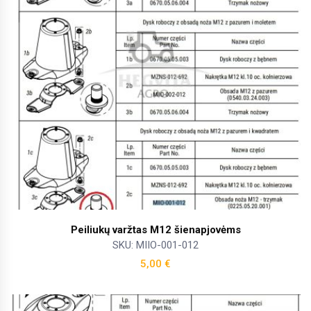
Peiliukų varžtas M12 šienapjovėms
SKU: MIIO-001-012
5,00
€