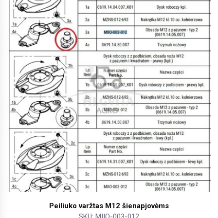
Peiliuko varžtas M12 šienapjovėms
SKU: MIIO-003-012