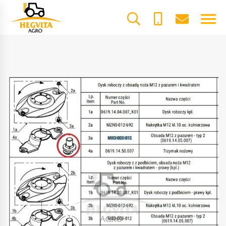
+370
dalys@he
61600085