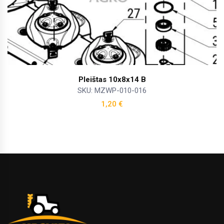
Pleištas 10x8x14 B
SKU: MZWP-010-016
1,20
€