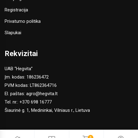
Registracija
Privatumo politika
Slapukai
Rekvizitai
UAB “Hegvita”
Įm. kodas: 186236472
PVM kodas: LT862364716
El. paštas:
agro@hegvita.lt
Tel. nr.:
+370 698 16777
Šiaurinė g. 1, Medininkai, Vilniaus r., Lietuva
0