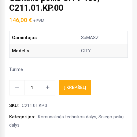
C211.01.KP.00
146,00
€
+ PVM
Gamintojas
SaMASZ
Modelis
CITY
Turime
Guminis
Į KREPŠELĮ
peilis
CITY
SKU:
C211.01.KP.0
150,
C211.01.KP.00
Kategorijos:
Komunalinės technikos dalys
,
Sniego peilių
kiekis
dalys