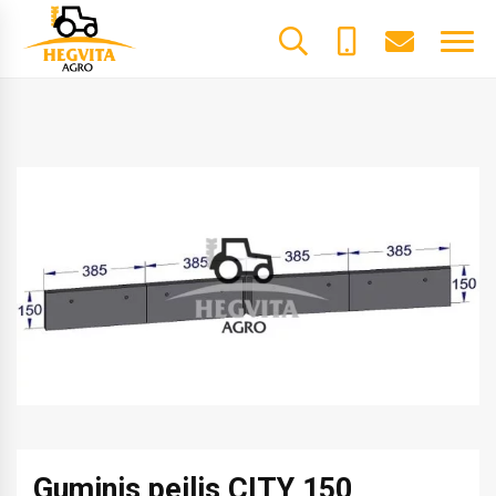
+370
dalys@he
61600085
Guminis peilis CITY 150,