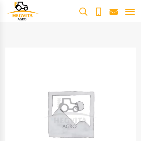
+370
dalys@he
61600085