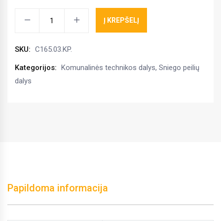
Guminis
Į KREPŠELĮ
peilis
ALPS300,
SKU:
C165.03.KP.
OLIMP
300,
Kategorijos:
Komunalinės technikos dalys
,
Sniego peilių
C165.03.KP.00
dalys
kiekis
Papildoma informacija