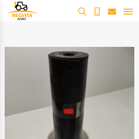
+370
dalys@he
61600085