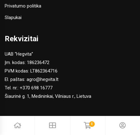
Privatumo politika
Slapukai
Rekvizitai
UAB “Hegvita”
Įm. kodas: 186236472
PVM kodas: LT862364716
El. paštas:
agro@hegvita.lt
Tel. nr.:
+370 698 16777
Šiaurinė g. 1, Medininkai, Vilniaus r., Lietuva
0
© 2026 Hegvita Agro. Visos teisės saugomos | Sprendimas: