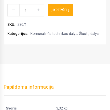
Bunkerio
Į KREPŠELĮ
apsauginė
guma
SKU:
230/1
viršutinė
Talex
Kategorijos:
Komunalinės technikos dalys
,
Šluotų dalys
kiekis
Papildoma informacija
Svoris
3,32 kg