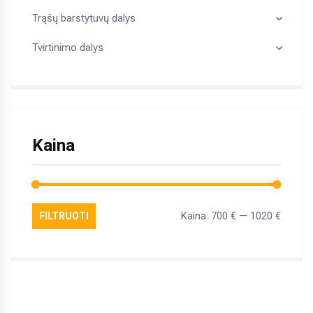
Trąšų barstytuvų dalys
Tvirtinimo dalys
Kaina
Kaina:
700 €
—
1020 €
FILTRUOTI
Min
Maks
kaina
kaina