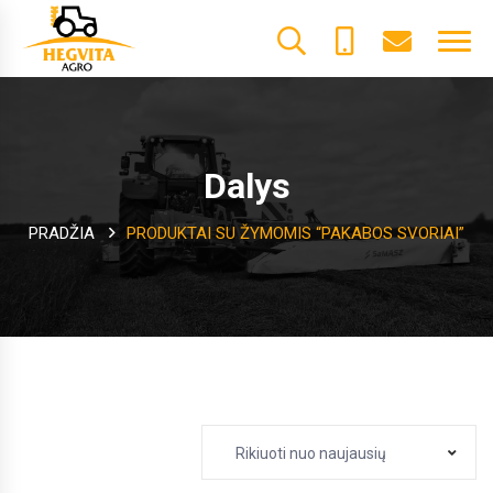
+370
dalys@he
61600085
Dalys
PRADŽIA
PRODUKTAI SU ŽYMOMIS “PAKABOS SVORIAI”
Rikiuoti nuo naujausių