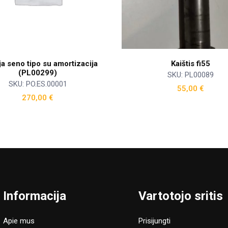
a seno tipo su amortizacija
Kaištis fi55
(PL00299)
SKU: PL00089
SKU: PO.ES.00001
55,00
€
270,00
€
Informacija
Vartotojo sritis
Apie mus
Prisijungti