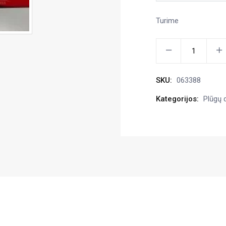
Turime
Verstūvės
prailginimas
kairė
SKU:
063388
kiekis
Kategorijos:
Plūgų 