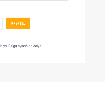
Į KREPŠELĮ
dalys
,
Plūgų dylančios dalys