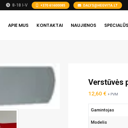
8-18 I-V
+370 61600085
DALYS@HEGVITA.LT
APIE MUS
KONTAKTAI
NAUJIENOS
SPECIALŪS
Verstūvės p
12,60
€
+ PVM
Gamintojas
Modelis