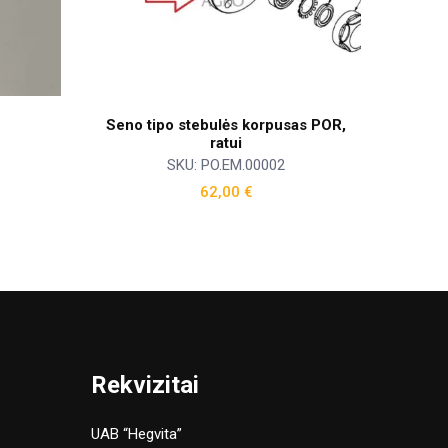
Seno tipo stebulės korpusas POR,
ratui
SKU: PO.EM.00002
62,00
€
Rekvizitai
UAB “Hegvita”