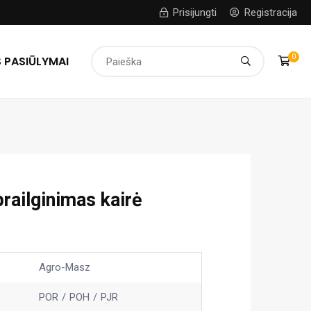
Prisijungti
Registracija
0
 PASIŪLYMAI
railginimas kairė
Agro-Masz
POR
POH
PJR