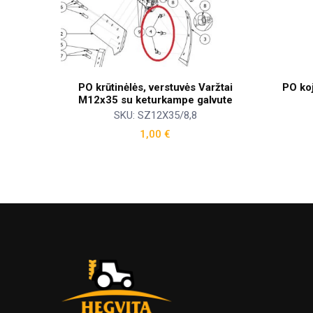
PO krūtinėlės, verstuvės Varžtai
PO koj
M12x35 su keturkampe galvute
SKU: SZ12X35/8,8
1,00
€