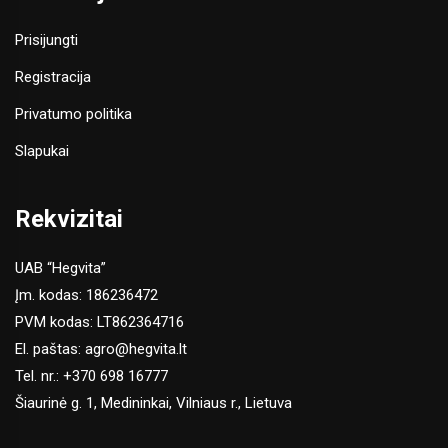
Prisijungti
Registracija
Privatumo politika
Slapukai
Rekvizitai
UAB “Hegvita”
Įm. kodas: 186236472
PVM kodas: LT862364716
El. paštas:
agro@hegvita.lt
Tel. nr.:
+370 698 16777
Šiaurinė g. 1, Medininkai, Vilniaus r., Lietuva