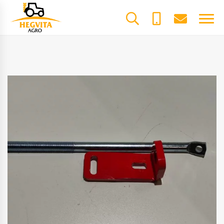
+370
dalys@he
61600085