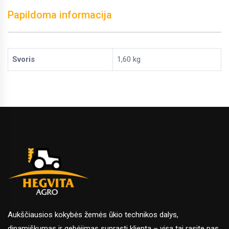
Papildoma informacija
Svoris
1,60 kg
Aukščiausios kokybės žemės ūkio technikos dalys,
dinamiškumas ir gebėjimas suprasti klientą – visa tai rasite pas