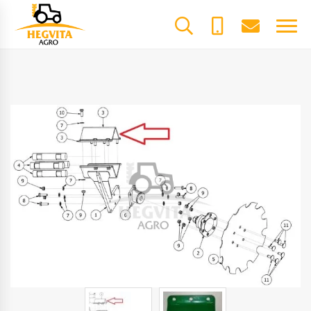
+370
dalys@he
61600085