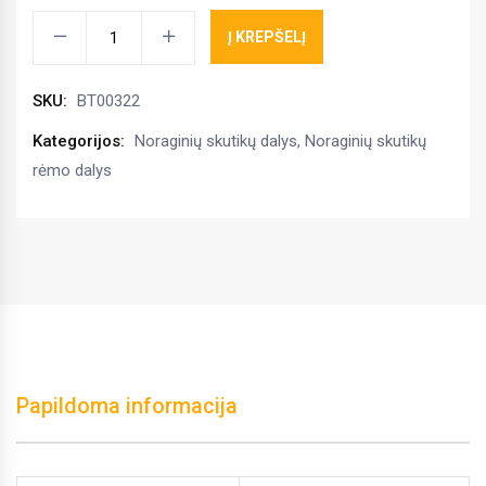
Kojos
Į KREPŠELĮ
stogelis
profiliui
SKU:
BT00322
80x80
mm,
Kategorijos:
Noraginių skutikų dalys
,
Noraginių skutikų
L=
rėmo dalys
204
mm
lyginimo
lėkščių
kiekis
Papildoma informacija