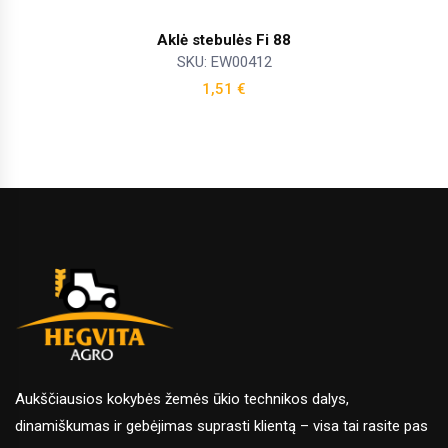
Aklė stebulės Fi 88
SKU: EW00412
1,51
€
Aukščiausios kokybės žemės ūkio technikos dalys,
dinamiškumas ir gebėjimas suprasti klientą – visa tai rasite pas