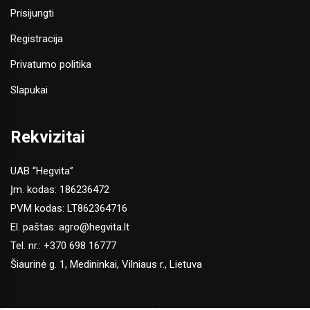
Prisijungti
Registracija
Privatumo politika
Slapukai
Rekvizitai
UAB “Hegvita”
Įm. kodas: 186236472
PVM kodas: LT862364716
El. paštas:
agro@hegvita.lt
Tel. nr.:
+370 698 16777
Šiaurinė g. 1, Medininkai, Vilniaus r., Lietuva