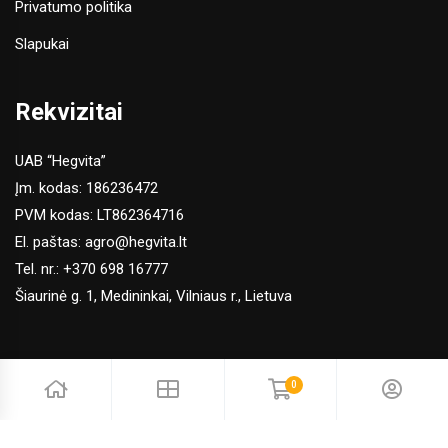
Privatumo politika
Slapukai
Rekvizitai
UAB “Hegvita”
Įm. kodas: 186236472
PVM kodas: LT862364716
El. paštas:
agro@hegvita.lt
Tel. nr.:
+370 698 16777
Šiaurinė g. 1, Medininkai, Vilniaus r., Lietuva
0
© 2026 Hegvita Agro. Visos teisės saugomos | Sprendimas:
Adveits