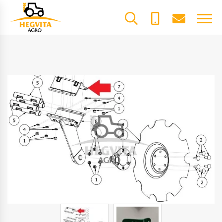
+370
dalys@he
61600085