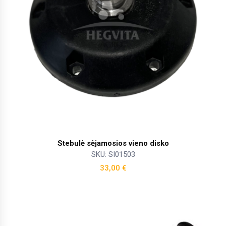
Stebulė sėjamosios vieno disko
SKU: SI01503
33,00
€