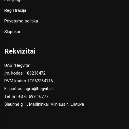
Registracija
Privatumo politika
Slapukai
Rekvizitai
UAB “Hegvita”
Įm. kodas: 186236472
PVM kodas: LT862364716
El. paštas:
agro@hegvita.lt
Tel. nr.:
+370 698 16777
Šiaurinė g. 1, Medininkai, Vilniaus r., Lietuva