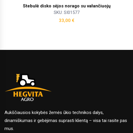
Stebulė disko sėjos norago su vałančiuojų
SKU: SI01577
33,00
€
Aukščiausios kokybės žemės ūkio technikos dalys,
dinamiškumas ir gebėjimas suprasti klientą – visa tai rasite pas
mus.