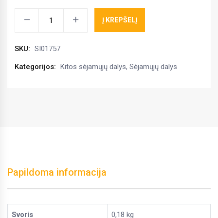
SR
Į KREPŠELĮ
spyruoklė
4x32x132
SKU:
SI01757
(SN300
SI01757)
Kategorijos:
Kitos sėjamųjų dalys
,
Sėjamųjų dalys
kiekis
Papildoma informacija
Svoris
0,18 kg