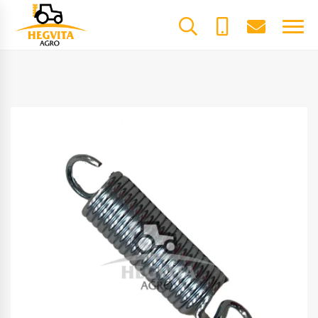
+370
dalys@he
61600085