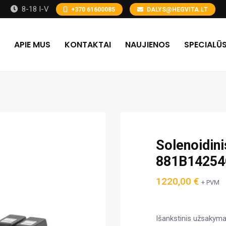
8-18 I-V
+370 61600085
DALYS@HEGVITA.LT
APIE MUS
KONTAKTAI
NAUJIENOS
SPECIALŪS
Solenoidin
881B1425
1220,00
€
+ PVM
Išankstinis užsakym