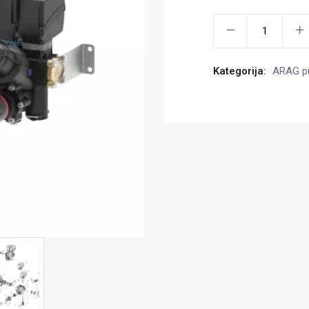
Solenoidinis
vožtuvų
blokas,ARAG
Kategorija:
ARAG pu
881B14254C
kiekis