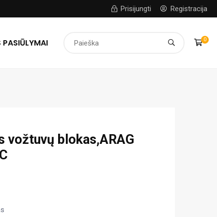
Prisijungti
Registracija
0
 PASIŪLYMAI
is vožtuvų blokas,ARAG
4C
as