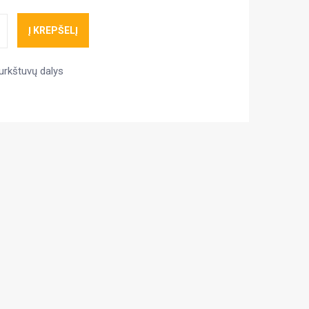
Į KREPŠELĮ
rkštuvų dalys