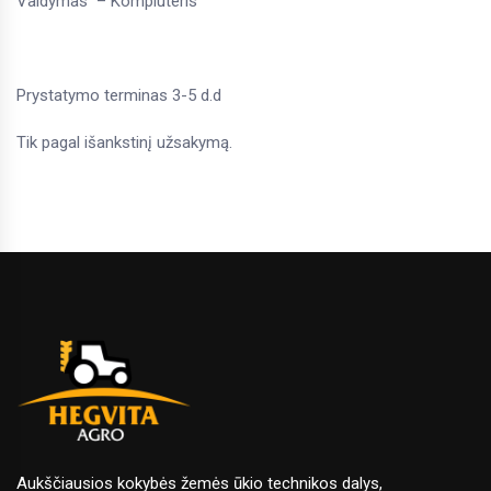
Valdymas – Kompiuteris
Prystatymo terminas 3-5 d.d
Tik pagal išankstinį užsakymą.
Aukščiausios kokybės žemės ūkio technikos dalys,