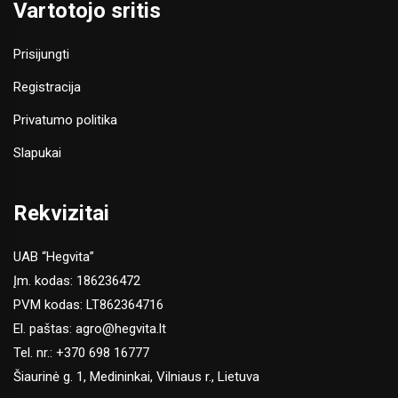
Vartotojo sritis
Prisijungti
Registracija
Privatumo politika
Slapukai
Rekvizitai
UAB “Hegvita”
Įm. kodas: 186236472
PVM kodas: LT862364716
El. paštas:
agro@hegvita.lt
Tel. nr.:
+370 698 16777
Šiaurinė g. 1, Medininkai, Vilniaus r., Lietuva