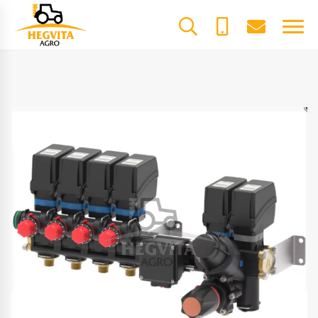
+370
dalys@he
61600085