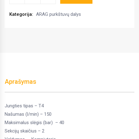
vožtuvų
blokas,ARAG
Kategorija:
ARAG purkštuvų dalys
881B14252C
kiekis
Aprašymas
Jungties tipas – T4
Našumas (l/min) – 150
Maksimalus slėgis (bar) – 40
Sekcijų skaičius – 2