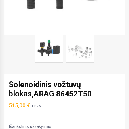
Solenoidinis vožtuvų
blokas,ARAG 86452T50
515,00
€
+ PVM
Išankstinis užsakymas