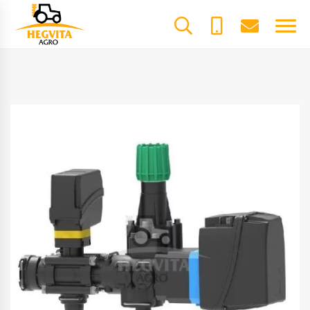
+370
dalys@he
61600085