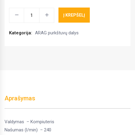
Solenoidinis
Į KREPŠELĮ
vožtuvų
blokas,ARAG
Kategorija:
ARAG purkštuvų dalys
86452T50
kiekis
Aprašymas
Valdymas – Kompiuteris
Našumas (l/min) – 240