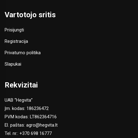
Vartotojo sritis
Prisijungti
Registracija
Privatumo politika
Slapukai
Rekvizitai
UAB “Hegvita”
Įm. kodas: 186236472
PVM kodas: LT862364716
El. paštas:
agro@hegvita.lt
Tel. nr.:
+370 698 16777