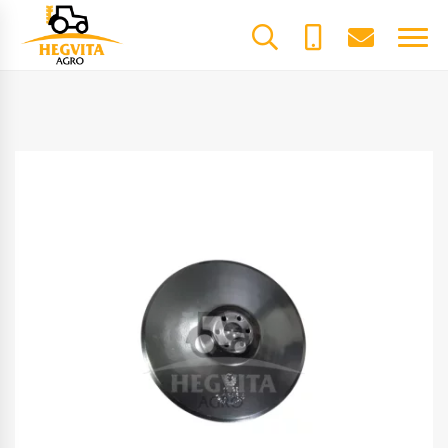
+370
dalys@he
61600085