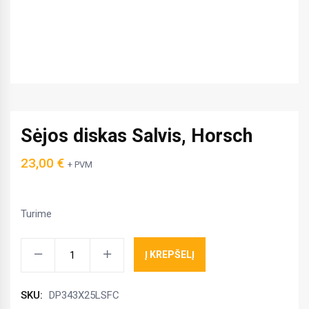
Sėjos diskas Salvis, Horsch
23,00
€
+ PVM
Turime
Sėjos
Į KREPŠELĮ
diskas
Salvis,
SKU:
DP343X25LSFC
Horsch